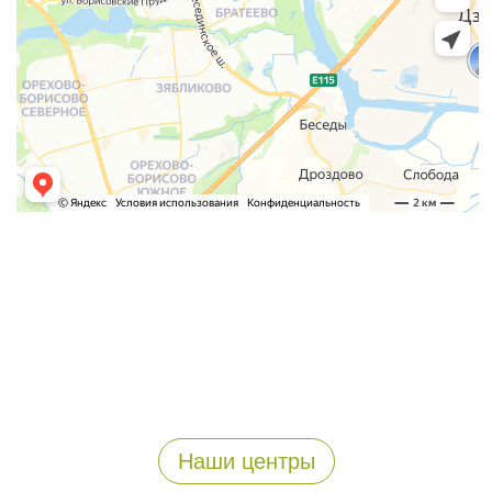
Рядом с
м.Домодедовская
,
р-н Орехово-Борисово Южное
г. Москва, ул. Генерала Белова 28, корпус 1
Рядом
с
м.Алма-атинская
,
р-н братеево
г. Москва, ул. Паромная 7, корпус 1